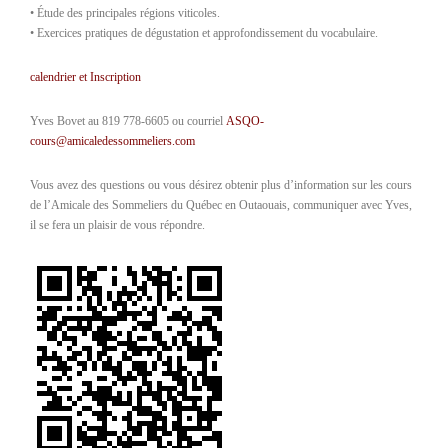
• Étude des principales régions viticoles.
• Exercices pratiques de dégustation et approfondissement du vocabulaire.
calendrier et Inscription
Yves Bovet au 819 778-6605 ou courriel
ASQO-
cours@amicaledessommeliers.com
Vous avez des questions ou vous désirez obtenir plus d’information sur les cours
de l’Amicale des Sommeliers du Québec en Outaouais, communiquer avec Yves,
il se fera un plaisir de vous répondre.