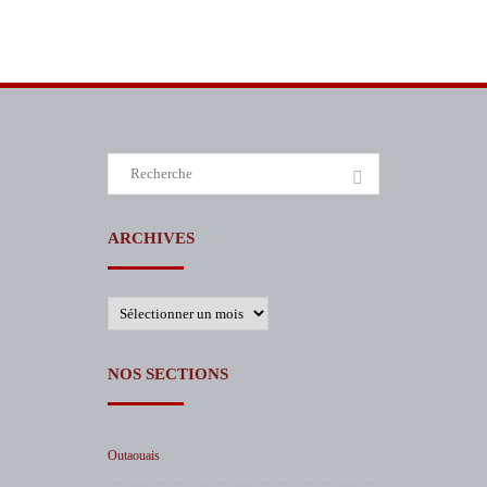
Search
for:
ARCHIVES
Archives
NOS SECTIONS
Outaouais