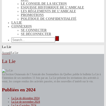
LE CONSEIL DE LA SECTION
ESQUISSE HISTORIQUE DE L’AMICALE
LES RÈGLEMENTS DE L’AMICALE
PROMOTIONS
POLITIQUE DE CONFIDENTIALITÉ
LA LIE
CONNEXION
SE CONNECTER
SE DÉCONNECTER
La Lie
Accueil
/
La Lie
La Lie
La Section Outaouais de l’Amicale des Sommeliers du Québec publie le bulletin La Lie à
l’intention de ses membres 11 fois par an. La Lie présente les invitations des activités à
venir, les compte rendus des activités passées, et des nouvelles d’intérêt sur le vin.
Publiées en 2024
La Lie de décembre 2024
La Lie de novembre 2024
La Lie d’octobre 2024