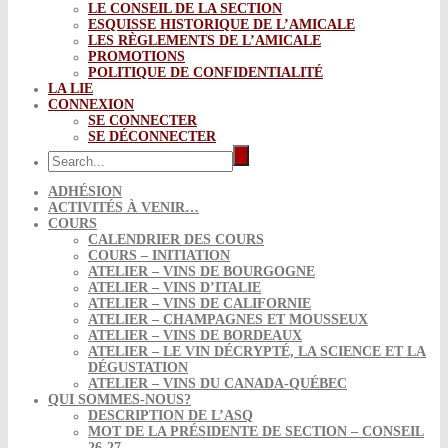
LE CONSEIL DE LA SECTION
ESQUISSE HISTORIQUE DE L’AMICALE
LES RÈGLEMENTS DE L’AMICALE
PROMOTIONS
POLITIQUE DE CONFIDENTIALITÉ
LA LIE
CONNEXION
SE CONNECTER
SE DÉCONNECTER
ADHÉSION
ACTIVITÉS À VENIR…
COURS
CALENDRIER DES COURS
COURS – INITIATION
ATELIER – VINS DE BOURGOGNE
ATELIER – VINS D’ITALIE
ATELIER – VINS DE CALIFORNIE
ATELIER – CHAMPAGNES ET MOUSSEUX
ATELIER – VINS DE BORDEAUX
ATELIER – LE VIN DÉCRYPTÉ, LA SCIENCE ET LA
DÉGUSTATION
ATELIER – VINS DU CANADA-QUÉBEC
QUI SOMMES-NOUS?
DESCRIPTION DE L’ASQ
MOT DE LA PRÉSIDENTE DE SECTION – CONSEIL
26-27