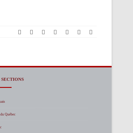
 SECTIONS
uais
 du Québec
c