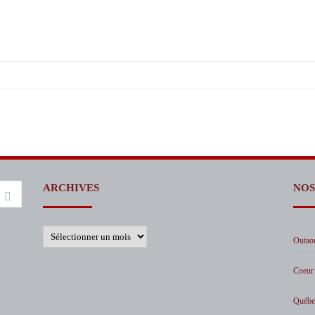
L’AMICALE
ER – CHAMPAGNES ET
SEUX
PROMOTIONS
ER – VINS DE
POLITIQUE DE
EAUX
CONFIDENTIALITÉ
ER – LE VIN DÉCRYPTÉ,
IENCE ET LA
TATION
ARCHIVES
NOS
ER – VINS DU CANADA-
EC
Archives
Outao
Coeur
Québe