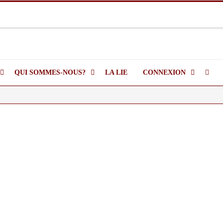
QUI SOMMES-NOUS?
LA LIE
CONNEXION
DRIER DES COURS
DESCRIPTION DE L’ASQ
SE CONNECTER
 – INITIATION
MOT DE LA PRÉSIDENTE DE
SE DÉCONNECTER
SECTION – CONSEIL 26-27
ER – VINS DE
GOGNE
LE CONSEIL DE LA SECTION
R – VINS D’ITALIE
ESQUISSE HISTORIQUE DE
L’AMICALE
ER – VINS DE
ORNIE
LES RÈGLEMENTS DE