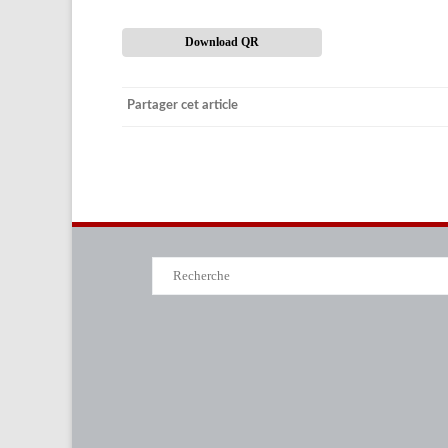
ATELI
Download QR
MOUS
Partager cet article
ATELI
BORD
ATELI
LA SC
DÉGUS
Search
for:
ATELI
QUÉB