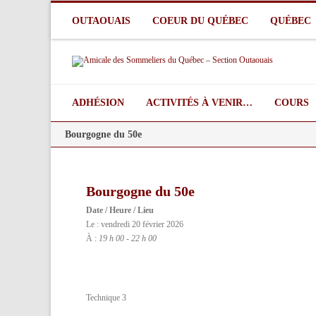
OUTAOUAIS
COEUR DU QUÉBEC
QUÉBEC
ADHÉSION
ACTIVITÉS À VENIR…
COURS
Bourgogne du 50e
CALEN
COURS
Bourgogne du 50e
ATELI
Date / Heure / Lieu
BOUR
Le : vendredi 20 février 2026
À :
19 h 00 - 22 h 00
ATELIE
ATELI
Technique 3
CALIF